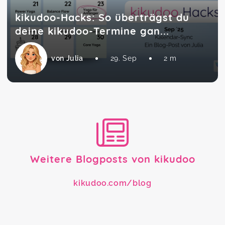
kikudoo-Hacks: So überträgst du
deine kikudoo-Termine gan...
von Julia
29. Sep
2 m
Weitere Blogposts von kikudoo
kikudoo.com/blog