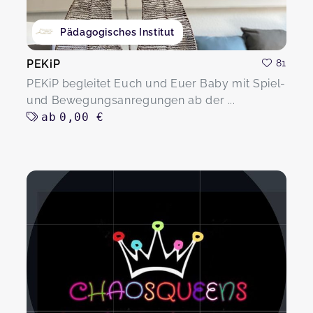
Pädagogisches Institut
PEKiP
81
PEKiP begleitet Euch und Euer Baby mit Spiel-
und Bewegungsanregungen ab der ...
ab
0,00 €