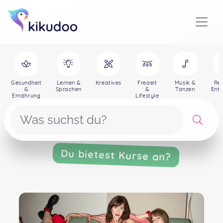
Gesundheit
Lernen &
Kreatives
Freizeit
Musik &
Rei
&
Sprachen
&
Tanzen
Ent
Ernährung
Lifestyle
Du bietest Kurse an?