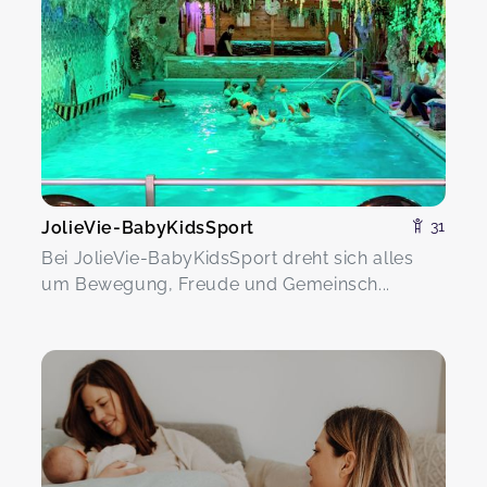
JolieVie-BabyKidsSport
31
Bei JolieVie-BabyKidsSport dreht sich alles
um Bewegung, Freude und Gemeinsch...