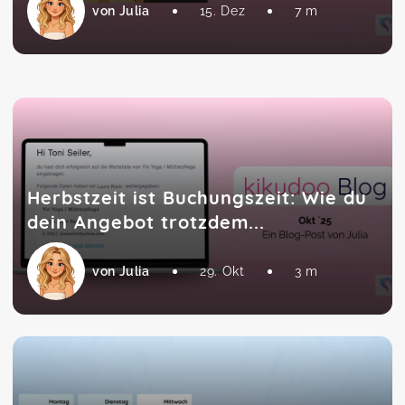
von Julia
15. Dez
7 m
Herbstzeit ist Buchungszeit: Wie du
dein Angebot trotzdem...
von Julia
29. Okt
3 m