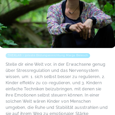
THEKLA® - private Bildungseinrichtung Marga Bielesch
Stelle dir eine Welt vor, in der Erwachsene genug
über Stressregulation und das Nervensystem
wissen, um: 1. sich selbst besser zu regulieren, 2.
Kinder effektiv zu co-regulieren, und 3. Kindern
einfache Techniken beizubringen, mit denen sie
ihre Emotionen selbst steuern können. In einer
solchen Welt wären Kinder von Menschen
umgeben, die Ruhe und Stabilität ausstrahlen und
sie auf ihrem Weg zu emotionaler Stärke