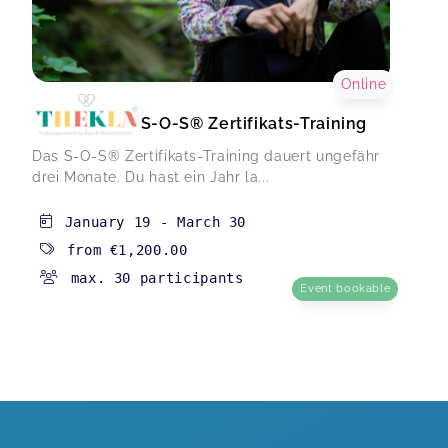
Online
S-O-S® Zertifikats-Training
Das S-O-S® Zertifikats-Training dauert ungefähr
drei Monate. Du hast ein Jahr la...
January 19
-
March 30
from
€1,200.00
max. 30 participants
Event bookable