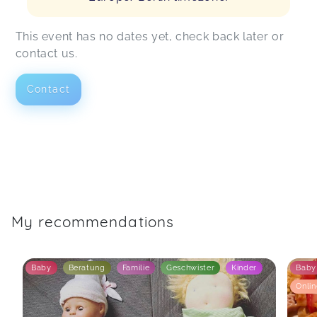
This event has no dates yet, check back later or
contact us.
Contact
My recommendations
Baby
Beratung
Familie
Geschwister
Kinder
Baby
Onli