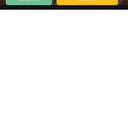
EVENTS
KONTAKT
Ramona Noll
56112 LAHNSTEIN
SEITEN
WEITERFÜHRENDE LINKS
FAQ
Blog
Imprint
Withdrawal form
terms and conditions from kikudoo
Privacy policy of kikudoo
Disclaimer
© COPYRIGHT 2019-
2026
KIKUDOO