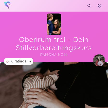
Obenrum frei - Dein
Stillvorbereitungskurs
RAMONA NOLL
6 ratings
Soon you will learn more about me here...
Der Kurs war super und es gab auch für mich als
zweifache Mama, die schon 2 Jahre gestillt hat,
noch neue Informationen und jede Menge
Sicherheit. Ramona hatte auf jede Frage eine
Antwort :-) Insofern kann ich den Kurs sehr
empfehlen.
Sinja,
Jul 11