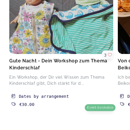
3
Gute Nacht - Dein Workshop zum Thema
Von 
Kinderschlaf
Beik
Ein Workshop, der Dir viel Wissen zum Thema
Ich b
Kinderschlaf gibt, Dich stärkt für d...
Beiko
Dates by arrangement
D
€30.00
Event bookable