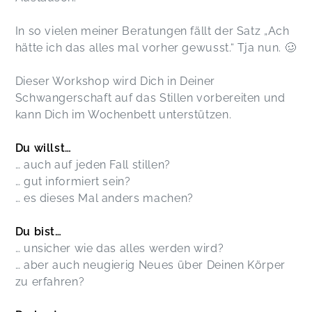
Swenja,
Feb 24
In so vielen meiner Beratungen fällt der Satz „Ach
hätte ich das alles mal vorher gewusst.“ Tja nun. 🥴
Vielen Dank für den schönen und informativen
Workshop. Bis zum nächsten Mal :)
Dieser Workshop wird Dich in Deiner
Anne,
Feb 24
Schwangerschaft auf das Stillen vorbereiten und
kann Dich im Wochenbett unterstützen.
TOLLER Workshop. Genau die Infos, die frau vor
dem Stillstart braucht, alle Fragen wurden
Du willst…
beantwortet und die Infos mit unterschiedlichem
… auch auf jeden Fall stillen?
Anschauungsmaterial präsentiert. Ich mag
… gut informiert sein?
Romanas authentische, ehrliche und humorvolle
… es dieses Mal anders machen?
Art sehr und werde diesen Workshop definitiv
weiterempfehlen!
Du bist…
Timna,
Dec 01
… unsicher wie das alles werden wird?
… aber auch neugierig Neues über Deinen Körper
zu erfahren?