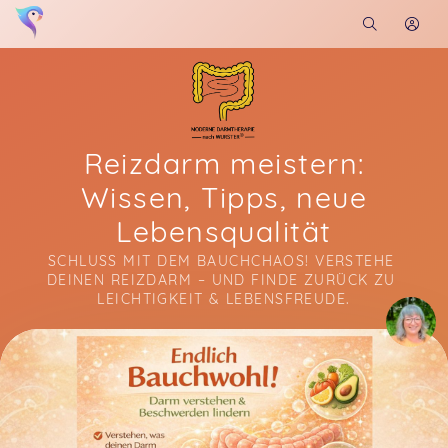
Reizdarm meistern:
Wissen, Tipps, neue
Lebensqualität
SCHLUSS MIT DEM BAUCHCHAOS! VERSTEHE 
DEINEN REIZDARM – UND FINDE ZURÜCK ZU 
LEICHTIGKEIT & LEBENSFREUDE.
Soon you will learn more about me here...