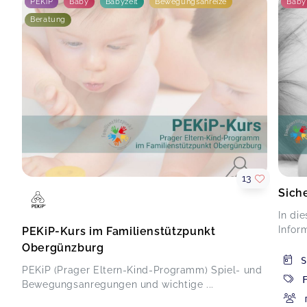
PEKiP
Baby
Babyzeit
Bewegungsanreize
Baby
Beratung
13
Sich
In di
Infor
PEKiP-Kurs im Familienstützpunkt
Obergünzburg
S
PEKiP (Prager Eltern-Kind-Programm) Spiel- und
Bewegungsanregungen und wichtige ...