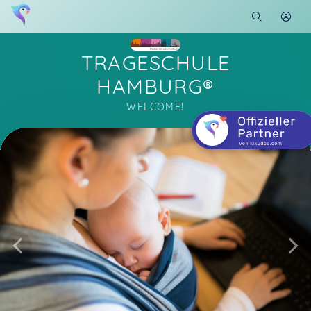
TRAGESCHULE
HAMBURG®
WELCOME!
Soon you will learn more about me here...