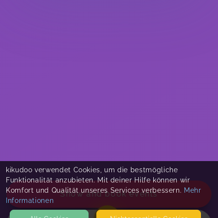
kikudoo verwendet Cookies, um die bestmögliche
Funktionalität anzubieten. Mit deiner Hilfe können wir
Komfort und Qualität unseres Services verbessern.
Mehr
Show and book events
Informationen