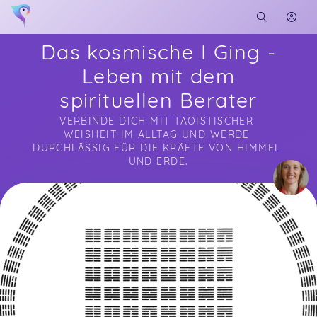
Das kosmische I Ging -
Leben mit dem
spirituellen Berater
VERBINDE DICH MIT TAOISTISCHER 
WEISHEIT IM ALLTAG UND WERDE 
DURCHLÄSSIG FÜR DIE KRÄFTE VON HIMMEL 
UND ERDE.
Soon you will learn more about me here...