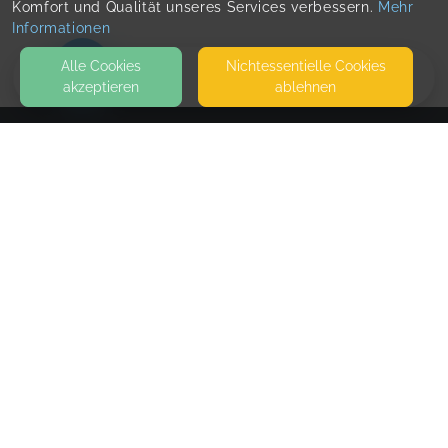
Komfort und Qualität unseres Services verbessern.
Mehr
Informationen
Alle Cookies
Nicht­essentielle Cookies
akzeptieren
ablehnen
HOME
KONTAKT
In VerBINDUNG Flensburg | Merle Reffelmann
AM SOPHIENHOF 15
24941 FLENSBURG
WONNEKOJE FLENSBURG
SEITEN
WEITERFÜHRENDE LINKS
FAQ
Blog
Imprint
Withdrawal form