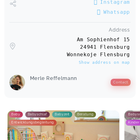
Instagram
Whatsapp
Address
Am Sophienhof 15
24941 Flensburg
Wonnekoje Flensburg
Show address on map
Merle Reffelmann
Contact
Baby
Babyschlaf
Babyzeit
Beratung
Babysc
Entwicklungsbegleitung
Kinder