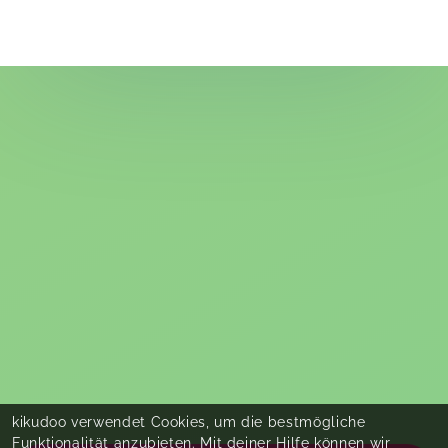
Saskia hat einen Ort geschaffen wo, Eltern und
Kind sich total wohlfühlen. Ich habe mich jede
Woche gefreut hinzugehen und freue mich schon
sehr auf den Nachfolgekurs. Es gibt tolle
Spielanregungen für die kleinen, die man auch
zuhause super nachmachen kann. Auch der
Austausch mit anderen Eltern ist total schön,
außerdem hat Saskia auch fachlich ganz viel
Ahnung, so dass sie mir in mehreren Themen eine
große Hilfe war. Ich kann das Familienglück nur
empfehlen! Danke Saskia für deine tolle Arbeit.
☺️
Carina,
Mar 06
kikudoo verwendet Cookies, um die bestmögliche
Funktionalität anzubieten. Mit deiner Hilfe können wir