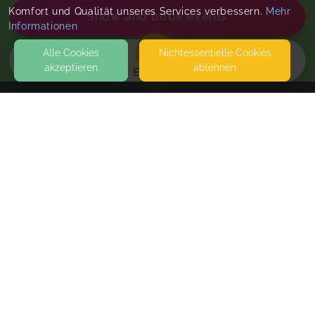
Komfort und Qualität unseres Services verbessern.
Mehr
Show and book events
Informationen
Alle Cookies
Nicht­essentielle Cookies
akzeptieren
ablehnen
EVENTS
KONTAKT
Familienglück Gehrden
GINSTERWEG 4
30989 GEHRDEN
SEITEN
BabySteps® Babykurs Midi 5-7 Monate
WEITERFÜHRENDE LINKS
Der Kurs besteht aus 8 Kurseinheiten mit je 60-75
min. In dem Preis sind alle Servicegebühren sowie
FAQ
Kursmaterialien inklusive. Babys Dez 25-Jan 26
Blog
Imprint
Wed, May 20, 26
,
9:00 AM
-
10:15 AM
Withdrawal form