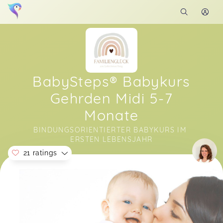
BabySteps® Babykurs
Gehrden Midi 5-7
Monate
BINDUNGSORIENTIERTER BABYKURS IM 
ERSTEN LEBENSJAHR
21 ratings
Soon you will learn more about me here...
Jenny,
Apr 30
Die Stunden sind für die Kleinen einfach toll.