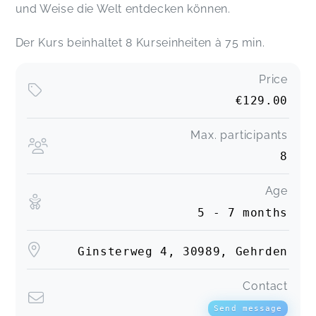
Samantha,
Mar 06
und Weise die Welt entdecken können.
Der Kurs beinhaltet 8 Kurseinheiten à 75 min.
Aldona Beata...,
Sep 25
Price
€129.00
Antonia,
Jun 27
Max. participants
8
Stefanie,
Apr 23
Age
5 - 7 months
Jacqueline,
Apr 23
Ginsterweg 4, 30989, Gehrden
Ein toller Kurs, den ich nur empfehlen kann.
Contact
Saskia bereitet die Kurse immer liebevoll vor und
die Kleinen (&Großen) haben eine super Zeit!
Send message