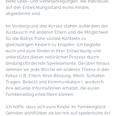
biete Spiel- und Sinnesanregungen, die individuell
Anna,
Mar 06
auf den Entwicklungsstand eures Kindes
abgestimmt sind.
Ich habe mit meinem Sohn an dem Babykurs bei
Im Vordergrund des Kurses stehen außerdem der
Saskia teilgenommen und blicke mit ganz viel
Austausch mit anderen Eltern und die Möglichkeit
Freude darauf zurück. Jede Kursstunde war
liebevoll gestaltet und man hat sofort gemerkt,
für die Babys frühe soziale Kontakte zu
wie viel Herzblut und Engagement Saskia in ihre
gleichaltrigen Kindern zu knüpfen. Ich begleite
Arbeit steckt. Sie hatte immer wieder neue Ideen
euch und eure Kinder in ihrer Entwicklung und
und tollen Input, sodass jede Stunde
unterstütze diesen natürlichen Prozess durch
abwechslungsreich und spannend war.
bindungsfördernde Spielelemente. Darüber hinaus
Gleichzeitig ist sie auf Fragen der Eltern immer
nehmen wir jede Woche ein anderes Thema in den
sehr kompetent, geduldig und verständlich
Fokus (z.B. Eltern-Kind-Bindung, Milch, Schlafen,
eingegangen. Besonders schön war zu sehen,
wie viel Spaß die Kinder hatten und wie
Tragen, Beikost und Kommunikation ), wodurch
entspannt und herzlich die Atmosphäre im Kurs
ihre aktuelle Informationen erhaltet, die euren
war. Ich habe mich jedes Mal sehr wohlgefühlt
Familienalltag erleichtern können.
und konnte viele schöne Anregungen für den
Alltag mitnehmen. Ein wirklich wundervoller
Ich hoffe, dass sich eure Kinder im Familienglück
Babykurs, den ich von Herzen weiterempfehlen
Gehrden wohlfühlen sie bei mir auf spielerische Art
kann.