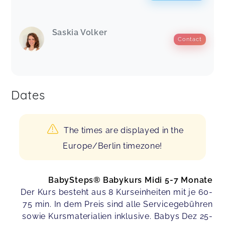
Lisa,
Feb 27
Saskia Volker
Contact
Laura,
Dec 10
Auch dieser Kurs hat uns viel Spaß gemacht.
Vielen lieben Dank! Wir freuen uns schon auf
Dates
den Nächsten
Chiara,
Dec 10
The times are displayed in the
Europe/Berlin timezone!
Alina,
Sep 27
Ein toller Kurs! Sehr liebevoll und
BabySteps® Babykurs Midi 5-7 Monate
abwechslungsreich gestaltet.
Der Kurs besteht aus 8 Kurseinheiten mit je 60-
Miriam,
Aug 14
75 min. In dem Preis sind alle Servicegebühren
sowie Kursmaterialien inklusive. Babys Dez 25-