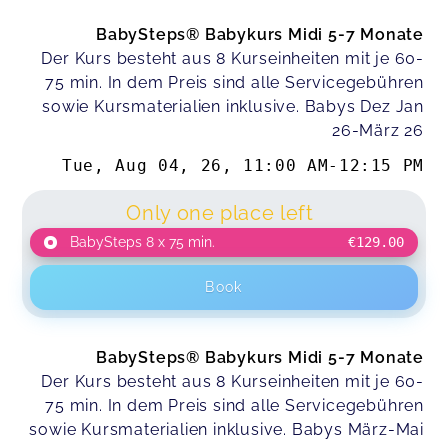
rundum wohl. Wir kommen gern wieder :)
BabySteps® Babykurs Midi 5-7 Monate
Kim,
May 07
Der Kurs besteht aus 8 Kurseinheiten mit je 60-
75 min. In dem Preis sind alle Servicegebühren
Die Kursstunden sind sehr sorgfältig
sowie Kursmaterialien inklusive. Babys Dez Jan
ausgearbeitet und der Kursraum ist jedes Mal
26-März 26
aufs Neue liebevoll vorbereitet, so dass es immer
wieder neue Dinge für die Babys zu entdecken
Tue, Aug 04, 26
,
11:00 AM
-
12:15 PM
gibt. Die Kursleiterin ist sehr zuvorkommend und
schafft eine entspannte Atmosphäre für Mama
Only one place left
und Baby. Die vielen Spiel- und Bastelideen aus
BabySteps 8 x 75 min.
€129.00
dem Kurs sind Gold wert für den Alltag mit Baby.
Saskia,
Mar 12
Book
Ich war für mich und meinen Sohn auf der Suche
nach einer Krabbelgruppe oder Ähnlichem.
BabySteps® Babykurs Midi 5-7 Monate
Leider war das Angebot sehr rar, bis gar nicht
Der Kurs besteht aus 8 Kurseinheiten mit je 60-
vorhanden. Bis ich per Zufall bei der Recherche
75 min. In dem Preis sind alle Servicegebühren
auf das Familienglück in Gehrden gestoßen bin,
sowie Kursmaterialien inklusive. Babys März-Mai
Mein Sohn und ich freuen uns jede Woche sehr